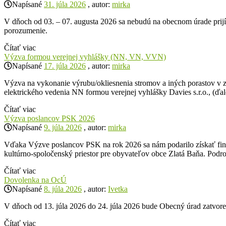
Napísané
31. júla 2026
, autor:
mirka
V dňoch od 03. – 07. augusta 2026 sa nebudú na obecnom úrade prijí
porozumenie.
Čítať viac
Výzva formou verejnej vyhlášky (NN, VN, VVN)
Napísané
17. júla 2026
, autor:
mirka
Výzva na vykonanie výrubu/okliesnenia stromov a iných porastov v 
elektrického vedenia NN formou verejnej vyhlášky Davies s.r.o., (ďa
Čítať viac
Výzva poslancov PSK 2026
Napísané
9. júla 2026
, autor:
mirka
Vďaka Výzve poslancov PSK na rok 2026 sa nám podarilo získať fina
kultúrno-spoločenský priestor pre obyvateľov obce Zlatá Baňa. Po
Čítať viac
Dovolenka na OcÚ
Napísané
8. júla 2026
, autor:
Ivetka
V dňoch od 13. júla 2026 do 24. júla 2026 bude Obecný úrad zatvo
Čítať viac