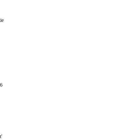
ie
26
uť