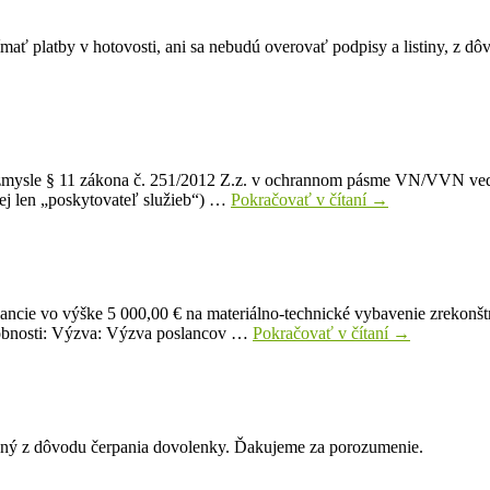
mať platby v hotovosti, ani sa nebudú overovať podpisy a listiny, z
zmysle § 11 zákona č. 251/2012 Z.z. v ochrannom pásme VN/VVN veden
lej len „poskytovateľ služieb“) …
Pokračovať v čítaní
→
ncie vo výške 5 000,00 € na materiálno-technické vybavenie zrekonšt
drobnosti: Výzva: Výzva poslancov …
Pokračovať v čítaní
→
rený z dôvodu čerpania dovolenky. Ďakujeme za porozumenie.