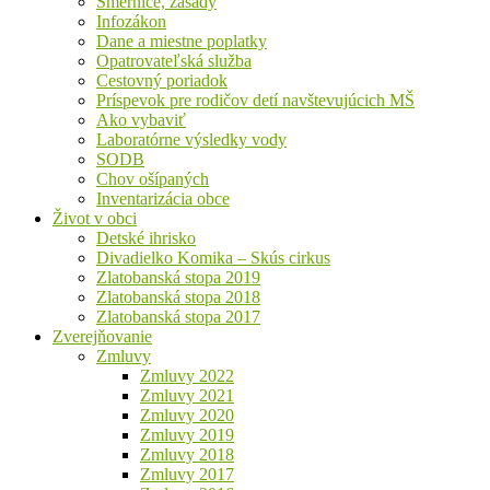
Smernice, zásady
Infozákon
Dane a miestne poplatky
Opatrovateľská služba
Cestovný poriadok
Príspevok pre rodičov detí navštevujúcich MŠ
Ako vybaviť
Laboratórne výsledky vody
SODB
Chov ošípaných
Inventarizácia obce
Život v obci
Detské ihrisko
Divadielko Komika – Skús cirkus
Zlatobanská stopa 2019
Zlatobanská stopa 2018
Zlatobanská stopa 2017
Zverejňovanie
Zmluvy
Zmluvy 2022
Zmluvy 2021
Zmluvy 2020
Zmluvy 2019
Zmluvy 2018
Zmluvy 2017