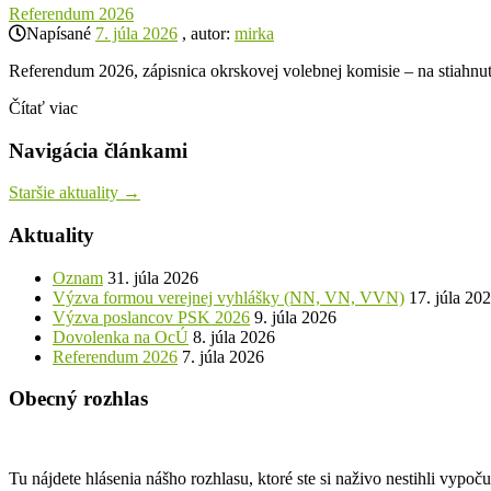
Referendum 2026
Napísané
7. júla 2026
, autor:
mirka
Referendum 2026, zápisnica okrskovej volebnej komisie – na stiahnut
Čítať viac
Navigácia článkami
Staršie aktuality
→
Aktuality
Oznam
31. júla 2026
Výzva formou verejnej vyhlášky (NN, VN, VVN)
17. júla 20
Výzva poslancov PSK 2026
9. júla 2026
Dovolenka na OcÚ
8. júla 2026
Referendum 2026
7. júla 2026
Obecný rozhlas
Tu nájdete hlásenia nášho rozhlasu, ktoré ste si naživo nestihli vypoč