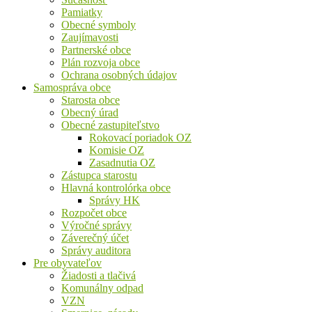
Pamiatky
Obecné symboly
Zaujímavosti
Partnerské obce
Plán rozvoja obce
Ochrana osobných údajov
Samospráva obce
Starosta obce
Obecný úrad
Obecné zastupiteľstvo
Rokovací poriadok OZ
Komisie OZ
Zasadnutia OZ
Zástupca starostu
Hlavná kontrolórka obce
Správy HK
Rozpočet obce
Výročné správy
Záverečný účet
Správy auditora
Pre obyvateľov
Žiadosti a tlačivá
Komunálny odpad
VZN