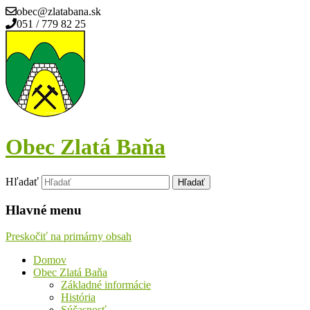
obec@zlatabana.sk
051 / 779 82 25
Obec Zlatá Baňa
Hľadať
Hlavné menu
Preskočiť na primárny obsah
Domov
Obec Zlatá Baňa
Základné informácie
História
Súčasnosť