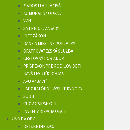
ŽIADOSTI A TLAČIVÁ
KOMUNÁLNY ODPAD
VZN
SMERNICE, ZÁSADY
INFOZÁKON
DANE A MIESTNE POPLATKY
OPATROVATEĽSKÁ SLUŽBA
CESTOVNÝ PORIADOK
PRÍSPEVOK PRE RODIČOV DETÍ
NAVŠTEVUJÚCICH MŠ
AKO VYBAVIŤ
LABORATÓRNE VÝSLEDKY VODY
SODB
CHOV OŠÍPANÝCH
INVENTARIZÁCIA OBCE
ŽIVOT V OBCI
DETSKÉ IHRISKO