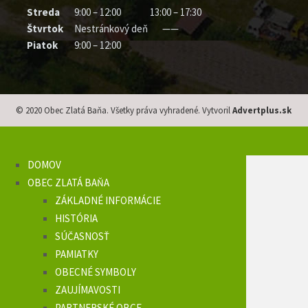
Streda
9:00 – 12:00
13:00 – 17:30
Štvrtok
Nestránkový deň
——
Piatok
9:00 – 12:00
© 2020 Obec Zlatá Baňa. Všetky práva vyhradené. Vytvoril
Advertplus.sk
DOMOV
OBEC ZLATÁ BAŇA
ZÁKLADNÉ INFORMÁCIE
HISTÓRIA
SÚČASNOSŤ
PAMIATKY
OBECNÉ SYMBOLY
ZAUJÍMAVOSTI
PARTNERSKÉ OBCE