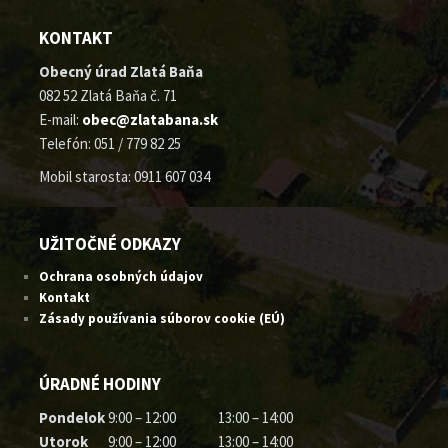
KONTAKT
Obecný úrad Zlatá Baňa
082 52 Zlatá Baňa č. 71
E-mail:
obec@zlatabana.sk
Telefón: 051 / 779 82 25
Mobil starosta: 0911 607 034
UŽITOČNÉ ODKAZY
Ochrana osobných údajov
Kontakt
Zásady používania súborov cookie (EÚ)
ÚRADNÉ HODINY
Pondelok
9:00 – 12:00
13:00 – 14:00
Utorok
9:00 – 12:00
13:00 – 14:00