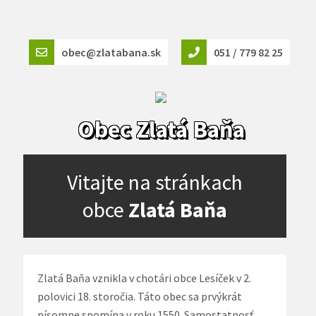
obec@zlatabana.sk
051 / 779 82 25
Obec Zlatá Baňa
Vitajte na stránkach
obce
Zlatá Baňa
Zlatá Baňa vznikla v chotári obce Lesíček v 2.
polovici 18. storočia. Táto obec sa prvýkrát
písomne spomína v roku 1550. Samostatnosť