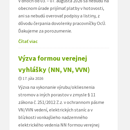
V dňoch od 03. – 07. augusta 2026 sa nebudú na
obecnom úrade prijímať platby v hotovosti,
ani sa nebudú overovať podpisy a listiny, z
dôvodu čerpania dovolenky pracovníčky OcÚ.
Ďakujeme za porozumenie.
Čítať viac
Výzva formou verejnej
vyhlášky (NN, VN, VVN)
17. júla 2026
Výzva na vykonanie výrubu/okliesnenia
stromov a iných porastov v zmysle § 11
zákona č. 251/2012 Z.z. v ochrannom pásme
VN/VVN vedení, elektrických staníc a v
blízkosti vonkajšieho nadzemného
elektrického vedenia NN formou verejnej