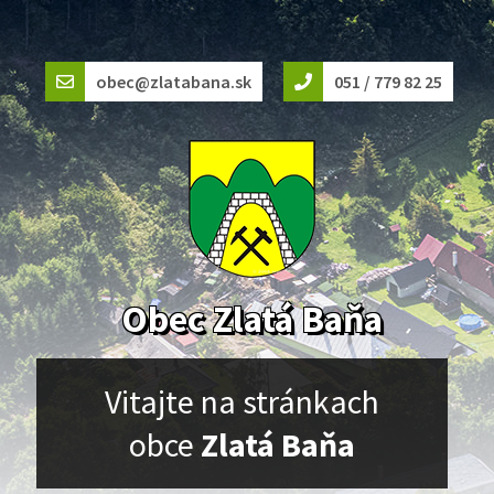
obec@zlatabana.sk
051 / 779 82 25
Obec Zlatá Baňa
Vitajte na stránkach
obce
Zlatá Baňa