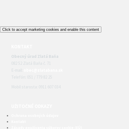
Click to accept marketing cookies and enable this content
KONTAKT
Obecný úrad Zlatá Baňa
082 52 Zlatá Baňa č. 71
E-mail:
obec@zlatabana.sk
Telefón: 051 / 779 82 25
Mobil starosta: 0911 607 034
UŽITOČNÉ ODKAZY
Ochrana osobných údajov
Kontakt
Zásady používania súborov cookie (EÚ)