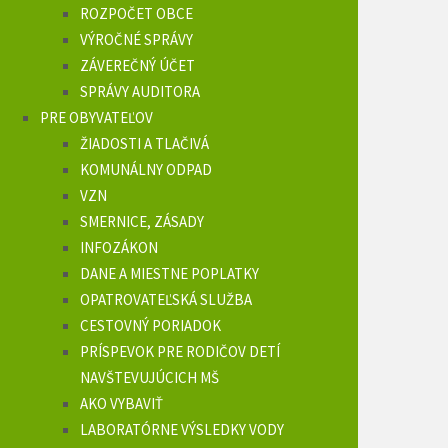
ROZPOČET OBCE
VÝROČNÉ SPRÁVY
ZÁVEREČNÝ ÚČET
SPRÁVY AUDITORA
PRE OBYVATEĽOV
ŽIADOSTI A TLAČIVÁ
KOMUNÁLNY ODPAD
VZN
SMERNICE, ZÁSADY
INFOZÁKON
DANE A MIESTNE POPLATKY
OPATROVATEĽSKÁ SLUŽBA
CESTOVNÝ PORIADOK
PRÍSPEVOK PRE RODIČOV DETÍ
NAVŠTEVUJÚCICH MŠ
AKO VYBAVIŤ
LABORATÓRNE VÝSLEDKY VODY