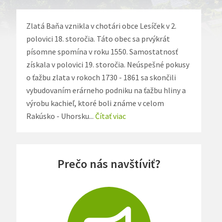
Zlatá Baňa vznikla v chotári obce Lesíček v 2.
polovici 18. storočia. Táto obec sa prvýkrát
písomne spomína v roku 1550. Samostatnosť
získala v polovici 19. storočia. Neúspešné pokusy
o ťažbu zlata v rokoch 1730 - 1861 sa skončili
vybudovaním erárneho podniku na ťažbu hliny a
výrobu kachieľ, ktoré boli známe v celom
Rakúsko - Uhorsku...
Čítať viac
Prečo nás navštíviť?