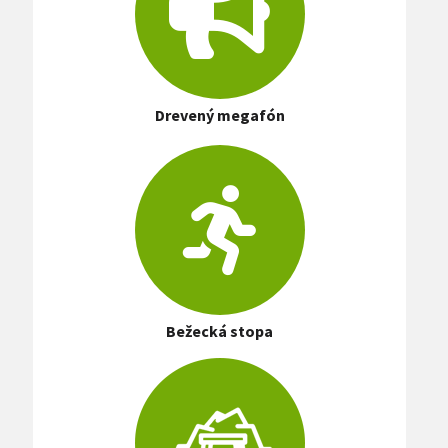
Drevený megafón
Bežecká stopa