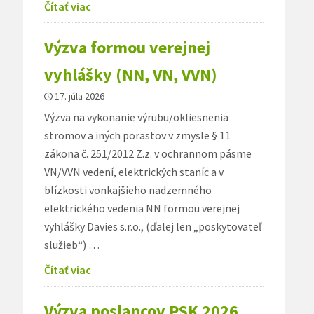
Čítať viac
Výzva formou verejnej
vyhlášky (NN, VN, VVN)
17. júla 2026
Výzva na vykonanie výrubu/okliesnenia
stromov a iných porastov v zmysle § 11
zákona č. 251/2012 Z.z. v ochrannom pásme
VN/VVN vedení, elektrických staníc a v
blízkosti vonkajšieho nadzemného
elektrického vedenia NN formou verejnej
vyhlášky Davies s.r.o., (ďalej len „poskytovateľ
služieb“) …
Čítať viac
Výzva poslancov PSK 2026