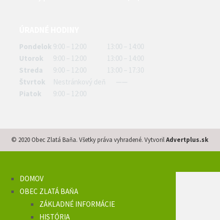
ÚRADNÉ HODINY
Pondelok
9:00 – 12:00
13:00 – 14:00
Utorok
9:00 – 12:00
13:00 – 14:00
Streda
9:00 – 12:00
13:00 – 17:30
Štvrtok
Nestránkový deň
——
Piatok
9:00 – 12:00
© 2020 Obec Zlatá Baňa. Všetky práva vyhradené. Vytvoril
Advertplus.sk
DOMOV
OBEC ZLATÁ BAŇA
ZÁKLADNÉ INFORMÁCIE
HISTÓRIA