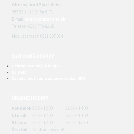
Obecný úrad Zlatá Baňa
082 52 Zlatá Baňa č. 71
E-mail:
obec@zlatabana.sk
Telefón: 051 / 779 82 25
Mobil starosta: 0911 607 034
UŽITOČNÉ ODKAZY
Ochrana osobných údajov
Kontakt
Zásady používania súborov cookie (EÚ)
ÚRADNÉ HODINY
Pondelok
9:00 – 12:00
13:00 – 14:00
Utorok
9:00 – 12:00
13:00 – 14:00
Streda
9:00 – 12:00
13:00 – 17:30
Štvrtok
Nestránkový deň
——