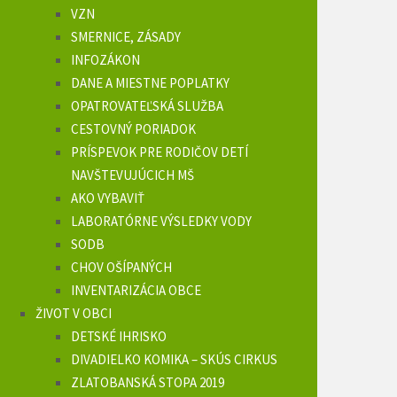
VZN
SMERNICE, ZÁSADY
INFOZÁKON
DANE A MIESTNE POPLATKY
OPATROVATEĽSKÁ SLUŽBA
CESTOVNÝ PORIADOK
PRÍSPEVOK PRE RODIČOV DETÍ
NAVŠTEVUJÚCICH MŠ
AKO VYBAVIŤ
LABORATÓRNE VÝSLEDKY VODY
SODB
CHOV OŠÍPANÝCH
INVENTARIZÁCIA OBCE
ŽIVOT V OBCI
DETSKÉ IHRISKO
DIVADIELKO KOMIKA – SKÚS CIRKUS
ZLATOBANSKÁ STOPA 2019