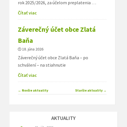
rok 2025/2026, za účelom preplatenia …
Čítať viac
Záverečný účet obce Zlatá
Baňa
18. júna 2026
Záverečný účet obce Zlatá Baňa – po
schválení – na stiahnutie
Čítať viac
Navigácia
←
Novšie aktuality
Staršie aktuality
→
článkami
AKTUALITY