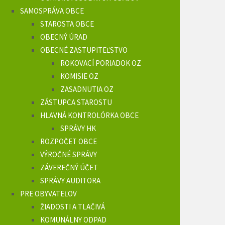
SAMOSPRÁVA OBCE
STAROSTA OBCE
OBECNÝ ÚRAD
OBECNÉ ZASTUPITEĽSTVO
ROKOVACÍ PORIADOK OZ
KOMISIE OZ
ZASADNUTIA OZ
ZÁSTUPCA STAROSTU
HLAVNÁ KONTROLÓRKA OBCE
SPRÁVY HK
ROZPOČET OBCE
VÝROČNÉ SPRÁVY
ZÁVEREČNÝ ÚČET
SPRÁVY AUDITORA
PRE OBYVATEĽOV
ŽIADOSTI A TLAČIVÁ
KOMUNÁLNY ODPAD