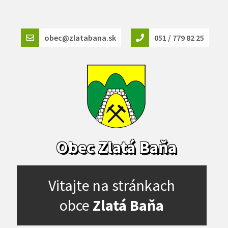
obec@zlatabana.sk
051 / 779 82 25
Obec Zlatá Baňa
Vitajte na stránkach
obce
Zlatá Baňa