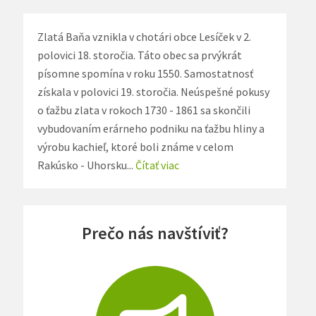
Zlatá Baňa vznikla v chotári obce Lesíček v 2.
polovici 18. storočia. Táto obec sa prvýkrát
písomne spomína v roku 1550. Samostatnosť
získala v polovici 19. storočia. Neúspešné pokusy
o ťažbu zlata v rokoch 1730 - 1861 sa skončili
vybudovaním erárneho podniku na ťažbu hliny a
výrobu kachieľ, ktoré boli známe v celom
Rakúsko - Uhorsku...
Čítať viac
Prečo nás navštíviť?