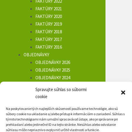
FAKTÚRY 2022
FAKTÚRY 2021
FAKTÚRY 2020
FAKTÚRY 2019
FAKTÚRY 2018
FAKTÚRY 2017
FAKTÚRY 2016
OBJEDNÁVKY
OBJEDNÁVKY 2026
OBJEDNÁVKY 2025
OBJEDNÁVKY 2024
OBJEDNÁVKY 2023
Spravujte súhlas so súbormi
OBJEDNÁVKY 2022
cookie
OBJEDNÁVKY 2021
OBJEDNÁVKY 2020
Na poskytovanie tých najlepších skúseností používame technológie, ako sú
súbory cookie na ukladanie a/alebo prístup k informáciám o zariadení. Súhlas s
OBJEDNÁVKY 2019
týmito technológiami nám umožní spracovávať údaje, ako je správanie pri
OBJEDNÁVKY 2018
prehliadaní alebo jedinečné ID na tejto stránke. Nesúhlas alebo odvolanie
súhlasu môže nepriaznivo ovplyvniť určité vlastnosti a funkcie.
OBJEDNÁVKY 2017