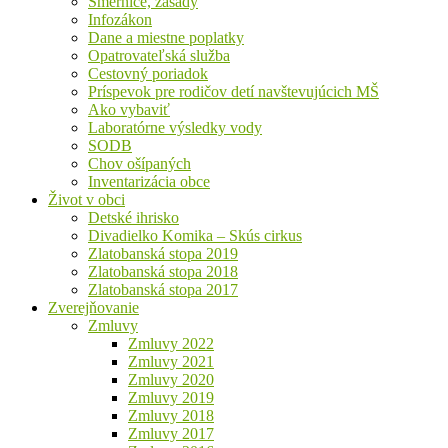
Smernice, zásady
Infozákon
Dane a miestne poplatky
Opatrovateľská služba
Cestovný poriadok
Príspevok pre rodičov detí navštevujúcich MŠ
Ako vybaviť
Laboratórne výsledky vody
SODB
Chov ošípaných
Inventarizácia obce
Život v obci
Detské ihrisko
Divadielko Komika – Skús cirkus
Zlatobanská stopa 2019
Zlatobanská stopa 2018
Zlatobanská stopa 2017
Zverejňovanie
Zmluvy
Zmluvy 2022
Zmluvy 2021
Zmluvy 2020
Zmluvy 2019
Zmluvy 2018
Zmluvy 2017