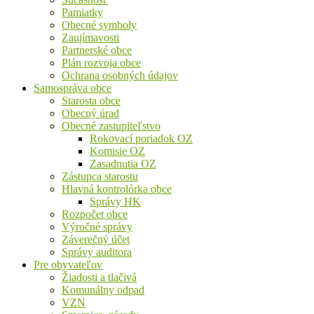
Pamiatky
Obecné symboly
Zaujímavosti
Partnerské obce
Plán rozvoja obce
Ochrana osobných údajov
Samospráva obce
Starosta obce
Obecný úrad
Obecné zastupiteľstvo
Rokovací poriadok OZ
Komisie OZ
Zasadnutia OZ
Zástupca starostu
Hlavná kontrolórka obce
Správy HK
Rozpočet obce
Výročné správy
Záverečný účet
Správy auditora
Pre obyvateľov
Žiadosti a tlačivá
Komunálny odpad
VZN