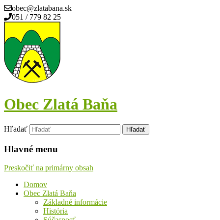
obec@zlatabana.sk
051 / 779 82 25
Obec Zlatá Baňa
Hľadať
Hlavné menu
Preskočiť na primárny obsah
Domov
Obec Zlatá Baňa
Základné informácie
História
Súčasnosť