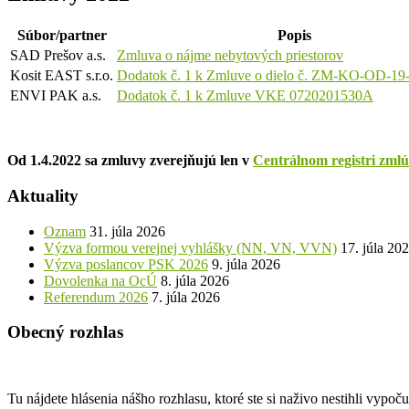
Súbor/partner
Popis
SAD Prešov a.s.
Zmluva o nájme nebytových priestorov
Kosit EAST s.r.o.
Dodatok č. 1 k Zmluve o dielo č. ZM-KO-OD-19
ENVI PAK a.s.
Dodatok č. 1 k Zmluve VKE 0720201530A
Od 1.4.2022 sa zmluvy zverejňujú len v
Centrálnom registri zmlú
Aktuality
Oznam
31. júla 2026
Výzva formou verejnej vyhlášky (NN, VN, VVN)
17. júla 20
Výzva poslancov PSK 2026
9. júla 2026
Dovolenka na OcÚ
8. júla 2026
Referendum 2026
7. júla 2026
Obecný rozhlas
Tu nájdete hlásenia nášho rozhlasu, ktoré ste si naživo nestihli vypoč