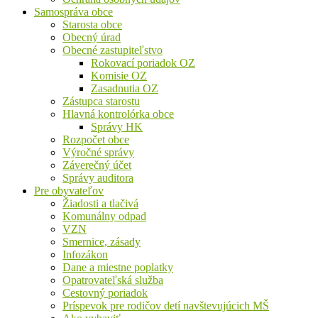
Samospráva obce
Starosta obce
Obecný úrad
Obecné zastupiteľstvo
Rokovací poriadok OZ
Komisie OZ
Zasadnutia OZ
Zástupca starostu
Hlavná kontrolórka obce
Správy HK
Rozpočet obce
Výročné správy
Záverečný účet
Správy auditora
Pre obyvateľov
Žiadosti a tlačivá
Komunálny odpad
VZN
Smernice, zásady
Infozákon
Dane a miestne poplatky
Opatrovateľská služba
Cestovný poriadok
Príspevok pre rodičov detí navštevujúcich MŠ