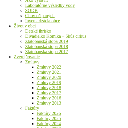
Ako vybaviť
Laboratórne výsledky vody
SODB
Chov ošípaných
Inventarizácia obce
Život v obci
Detské ihrisko
Divadielko Komika – Skús cirkus
Zlatobanská stopa 2019
Zlatobanská stopa 2018
Zlatobanská stopa 2017
Zverejňovanie
Zmluvy
Zmluvy 2022
Zmluvy 2021
Zmluvy 2020
Zmluvy 2019
Zmluvy 2018
Zmluvy 2017
Zmluvy 2016
Zmluvy 2013
Faktúry
Faktúry 2026
Faktúry 2025
Faktúry 2024