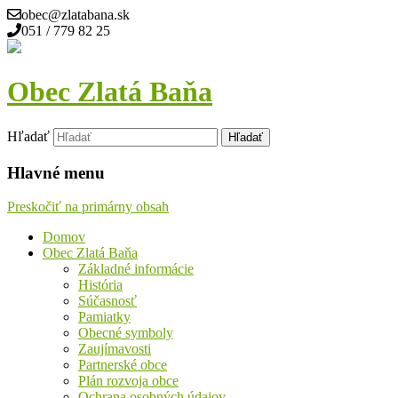
obec@zlatabana.sk
051 / 779 82 25
Obec Zlatá Baňa
Hľadať
Hlavné menu
Preskočiť na primárny obsah
Domov
Obec Zlatá Baňa
Základné informácie
História
Súčasnosť
Pamiatky
Obecné symboly
Zaujímavosti
Partnerské obce
Plán rozvoja obce
Ochrana osobných údajov