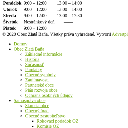
Pondelok
9:00 – 12:00
13:00 – 14:00
Utorok
9:00 – 12:00
13:00 – 14:00
Streda
9:00 – 12:00
13:00 – 17:30
Štvrtok
Nestránkový deň
——
Piatok
9:00 – 12:00
© 2020 Obec Zlatá Baňa. Všetky práva vyhradené. Vytvoril
Advertpl
Domov
Obec Zlatá Baňa
Základné informácie
História
Súčasnosť
Pamiatky
Obecné symboly
Zaujímavosti
Partnerské obce
Plán rozvoja obce
Ochrana osobných údajov
Samospráva obce
Starosta obce
Obecný úrad
Obecné zastupiteľstvo
Rokovací poriadok OZ
Komisie OZ