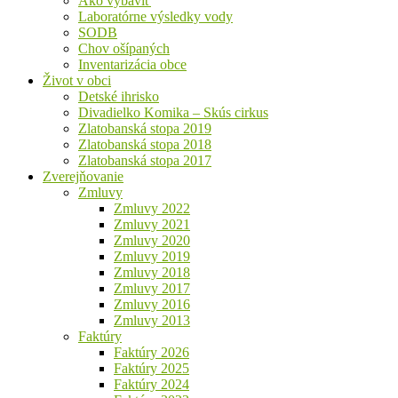
Ako vybaviť
Laboratórne výsledky vody
SODB
Chov ošípaných
Inventarizácia obce
Život v obci
Detské ihrisko
Divadielko Komika – Skús cirkus
Zlatobanská stopa 2019
Zlatobanská stopa 2018
Zlatobanská stopa 2017
Zverejňovanie
Zmluvy
Zmluvy 2022
Zmluvy 2021
Zmluvy 2020
Zmluvy 2019
Zmluvy 2018
Zmluvy 2017
Zmluvy 2016
Zmluvy 2013
Faktúry
Faktúry 2026
Faktúry 2025
Faktúry 2024