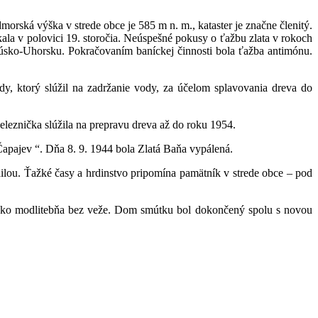
rská výška v strede obce je 585 m n. m., kataster je značne členitý.
kala v polovici 19. storočia. Neúspešné pokusy o ťažbu zlata v rokoch
úsko-Uhorsku. Pokračovaním baníckej činnosti bola ťažba antimónu.
 ktorý slúžil na zadržanie vody, za účelom splavovania dreva do
eleznička slúžila na prepravu dreva až do roku 1954.
Čapajev “. Dňa 8. 9. 1944 bola Zlatá Baňa vypálená.
u. Ťažké časy a hrdinstvo pripomína pamätník v strede obce – pod
ý ako modlitebňa bez veže. Dom smútku bol dokončený spolu s novou