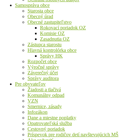
Samospráva obce
Starosta obce
Obecný úrad
Obecné zastupiteľstvo
Rokovací poriadok OZ
Komisie OZ
Zasadnutia OZ
Zástupca starostu
Hlavná kontrolórka obce
Správy HK
Rozpočet obce
Výročné správy
Záverečný účet
Správy auditora
Pre obyvateľov
Žiadosti a tlačivá
Komunálny odpad
VZN
Smernice, zásady
Infozákon
Dane a miestne poplatky
Opatrovateľská služba
Cestovný poriadok
Príspevok pre rodičov detí navštevujúcich MŠ