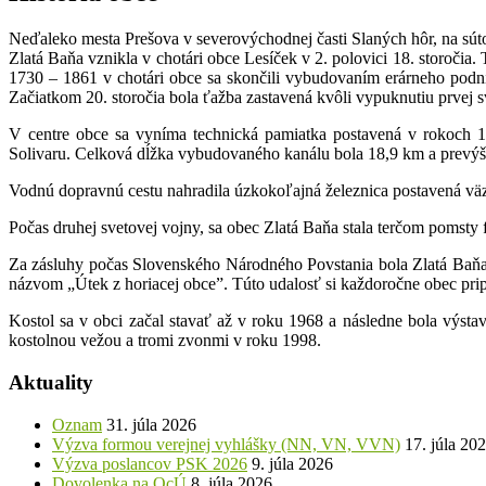
Neďaleko mesta Prešova v severovýchodnej časti Slaných hôr, na súto
Zlatá Baňa vznikla v chotári obce Lesíček v 2. polovici 18. storočia
1730 – 1861 v chotári obce sa skončili vybudovaním erárneho podn
Začiatkom 20. storočia bola ťažba zastavená kvôli vypuknutiu prvej sve
V centre obce sa vyníma technická pamiatka postavená v rokoch 
Solivaru. Celková dĺžka vybudovaného kanálu bola 18,9 km a prevýš
Vodnú dopravnú cestu nahradila úzkokoľajná železnica postavená väzň
Počas druhej svetovej vojny, sa obec Zlatá Baňa stala terčom pomsty 
Za zásluhy počas Slovenského Národného Povstania bola Zlatá Baň
názvom „Útek z horiacej obce”. Túto udalosť si každoročne obec pri
Kostol sa v obci začal stavať až v roku 1968 a následne bola výs
kostolnou vežou a tromi zvonmi v roku 1998.
Aktuality
Oznam
31. júla 2026
Výzva formou verejnej vyhlášky (NN, VN, VVN)
17. júla 20
Výzva poslancov PSK 2026
9. júla 2026
Dovolenka na OcÚ
8. júla 2026