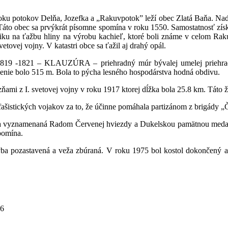
ku potokov Delňa, Jozefka a „Rakuvpotok” leží obec Zlatá Baňa. Nadmo
. Táto obec sa prvýkrát písomne spomína v roku 1550. Samostatnosť zís
iku na ťažbu hliny na výrobu kachieľ, ktoré boli známe v celom Rak
tovej vojny. V katastri obce sa ťažil aj drahý opál.
1819 -1821 – KLAUZÚRA – priehradný múr bývalej umelej priehrady,
enie bolo 515 m. Bola to pýcha lesného hospodárstva hodná obdivu.
ami z I. svetovej vojny v roku 1917 ktorej dĺžka bola 25.8 km. Táto ž
fašistických vojakov za to, že účinne pomáhala partizánom z brigády „
a vyznamenaná Radom Červenej hviezdy a Dukelskou pamätnou medailo
pomína.
tavba pozastavená a veža zbúraná. V roku 1975 bol kostol dokončen
26