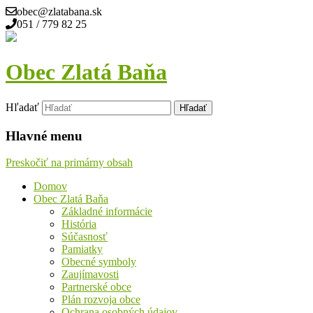
obec@zlatabana.sk
051 / 779 82 25
Obec Zlatá Baňa
Hľadať
Hlavné menu
Preskočiť na primárny obsah
Domov
Obec Zlatá Baňa
Základné informácie
História
Súčasnosť
Pamiatky
Obecné symboly
Zaujímavosti
Partnerské obce
Plán rozvoja obce
Ochrana osobných údajov