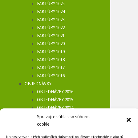
FAKTÚRY 2025
FAKTÚRY 2024
FAKTÚRY 2023
FAKTÚRY 2022
FAKTÚRY 2021
FAKTÚRY 2020
FAKTÚRY 2019
FAKTÚRY 2018
FAKTÚRY 2017
FAKTÚRY 2016
OBJEDNÁVKY
OBJEDNÁVKY 2026
OBJEDNÁVKY 2025
OBJEDNÁVKY 2024
OBJEDNÁVKY 2023
Spravujte súhlas so súbormi
OBJEDNÁVKY 2022
cookie
OBJEDNÁVKY 2021
Na poskytovanie tých najlepších skúseností používame technológie, ako sú