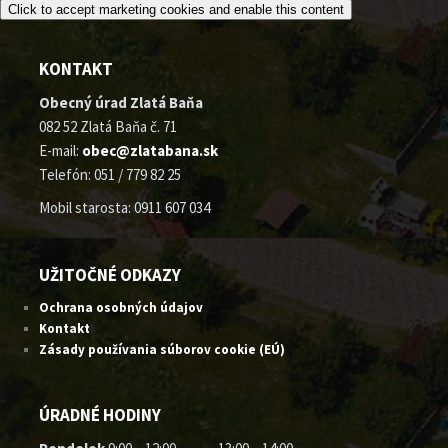
Click to accept marketing cookies and enable this content
KONTAKT
Obecný úrad Zlatá Baňa
082 52 Zlatá Baňa č. 71
E-mail:
obec@zlatabana.sk
Telefón: 051 / 779 82 25
Mobil starosta: 0911 607 034
UŽITOČNÉ ODKAZY
Ochrana osobných údajov
Kontakt
Zásady používania súborov cookie (EÚ)
ÚRADNÉ HODINY