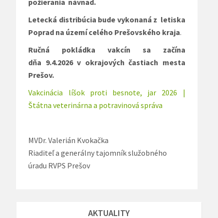
požierania návnad.
Letecká distribúcia bude vykonaná z letiska
Poprad
na území celého Prešovského kraja
.
Ručná pokládka vakcín sa začína
dňa
9
.4.2026 v okrajových častiach mesta
Prešov.
Vakcinácia líšok proti besnote, jar 2026 |
Štátna veterinárna a potravinová správa
MVDr. Valerián Kvokačka
Riaditeľ a generálny tajomník služobného
úradu RVPS Prešov
AKTUALITY