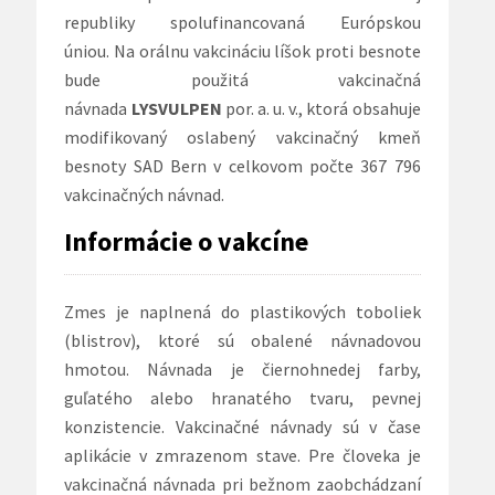
republiky spolufinancovaná Európskou
úniou. Na orálnu vakcináciu líšok proti besnote
bude použitá vakcinačná
návnada
LYSVULPEN
por. a. u. v., ktorá obsahuje
modifikovaný oslabený vakcinačný kmeň
besnoty SAD Bern v celkovom počte 367 796
vakcinačných návnad.
Informácie o vakcíne
Zmes je naplnená do plastikových toboliek
(blistrov), ktoré sú obalené návnadovou
hmotou. Návnada je čiernohnedej farby,
guľatého alebo hranatého tvaru, pevnej
konzistencie. Vakcinačné návnady sú v čase
aplikácie v zmrazenom stave. Pre človeka je
vakcinačná návnada pri bežnom zaobchádzaní