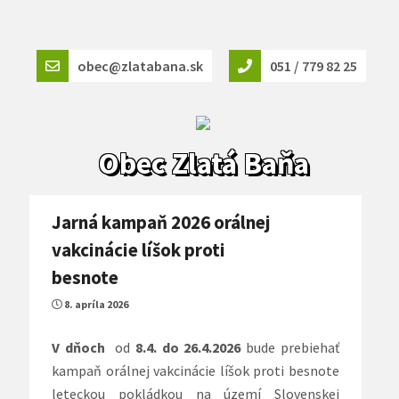
obec@zlatabana.sk
051 / 779 82 25
Obec Zlatá Baňa
Jarná kampaň 2026 orálnej
vakcinácie líšok proti
besnote
8. apríla 2026
V dňoch
od
8.4. do 26.4.2026
bude prebiehať
kampaň orálnej vakcinácie líšok proti besnote
leteckou pokládkou na území Slovenskej