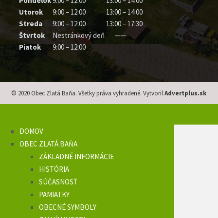
Pondelok
9:00 – 12:00
13:00 – 14:00
Utorok
9:00 – 12:00
13:00 – 14:00
Streda
9:00 – 12:00
13:00 – 17:30
Štvrtok
Nestránkový deň
——
Piatok
9:00 – 12:00
© 2020 Obec Zlatá Baňa. Všetky práva vyhradené. Vytvoril
Advertplus.sk
DOMOV
OBEC ZLATÁ BAŇA
ZÁKLADNÉ INFORMÁCIE
HISTÓRIA
SÚČASNOSŤ
PAMIATKY
OBECNÉ SYMBOLY