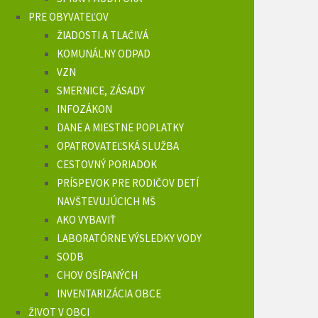
PRE OBYVATEĽOV
ŽIADOSTI A TLAČIVÁ
KOMUNÁLNY ODPAD
VZN
SMERNICE, ZÁSADY
INFOZÁKON
DANE A MIESTNE POPLATKY
OPATROVATEĽSKÁ SLUŽBA
CESTOVNÝ PORIADOK
PRÍSPEVOK PRE RODIČOV DETÍ
NAVŠTEVUJÚCICH MŠ
AKO VYBAVIŤ
LABORATÓRNE VÝSLEDKY VODY
SODB
CHOV OŠÍPANÝCH
INVENTARIZÁCIA OBCE
ŽIVOT V OBCI