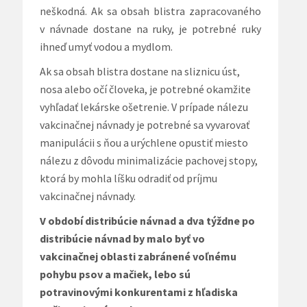
neškodná. Ak sa obsah blistra zapracovaného
v návnade dostane na ruky, je potrebné ruky
ihneď umyť vodou a mydlom.
Ak sa obsah blistra dostane na sliznicu úst,
nosa alebo očí človeka, je potrebné okamžite
vyhľadať lekárske ošetrenie. V prípade nálezu
vakcinačnej návnady je potrebné sa vyvarovať
manipulácii s ňou a urýchlene opustiť miesto
nálezu z dôvodu minimalizácie pachovej stopy,
ktorá by mohla líšku odradiť od príjmu
vakcinačnej návnady.
V období distribúcie návnad a dva týždne po
distribúcie návnad by malo byť vo
vakcinačnej oblasti zabránené voľnému
pohybu psov a mačiek, lebo sú
potravinovými konkurentami z hľadiska