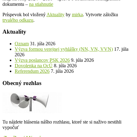
dokumentu –
na stiahnutie
Príspevok bol vložený
Aktuality
by
mirka
. Vytvorte záložku
trvalého odkazu
.
Aktuality
Oznam
31. júla 2026
Výzva formou verejnej vyhlášky (NN, VN, VVN)
17. júla
2026
Výzva poslancov PSK 2026
9. júla 2026
Dovolenka na OcÚ
8. júla 2026
Referendum 2026
7. júla 2026
Obecný rozhlas
Tu nájdete hlásenia nášho rozhlasu, ktoré ste si naživo nestihli
vypočuť