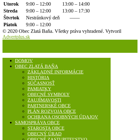
Utorok
9:00 – 12:00
13:00 – 14:00
Streda
9:00 – 12:00
13:00 – 17:30
Štvrtok
Nestránkový deň
——
Piatok
9:00 – 12:00
© 2020 Obec Zlatá Baňa. Všetky práva vyhradené. Vytvoril
Advertplus.sk
DOMOV
OBEC ZLATÁ BAŇA
ZÁKLADNÉ INFORMÁCIE
HISTÓRIA
SÚČASNOSŤ
PAMIATKY
OBECNÉ SYMBOLY
ZAUJÍMAVOSTI
PARTNERSKÉ OBCE
PLÁN ROZVOJA OBCE
OCHRANA OSOBNÝCH ÚDAJOV
SAMOSPRÁVA OBCE
STAROSTA OBCE
OBECNÝ ÚRAD
OBECNÉ ZASTUPITEĽSTVO