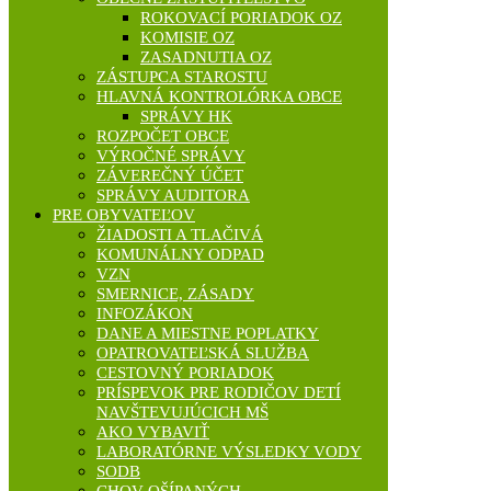
ROKOVACÍ PORIADOK OZ
KOMISIE OZ
ZASADNUTIA OZ
ZÁSTUPCA STAROSTU
HLAVNÁ KONTROLÓRKA OBCE
SPRÁVY HK
ROZPOČET OBCE
VÝROČNÉ SPRÁVY
ZÁVEREČNÝ ÚČET
SPRÁVY AUDITORA
PRE OBYVATEĽOV
ŽIADOSTI A TLAČIVÁ
KOMUNÁLNY ODPAD
VZN
SMERNICE, ZÁSADY
INFOZÁKON
DANE A MIESTNE POPLATKY
OPATROVATEĽSKÁ SLUŽBA
CESTOVNÝ PORIADOK
PRÍSPEVOK PRE RODIČOV DETÍ
NAVŠTEVUJÚCICH MŠ
AKO VYBAVIŤ
LABORATÓRNE VÝSLEDKY VODY
SODB
CHOV OŠÍPANÝCH