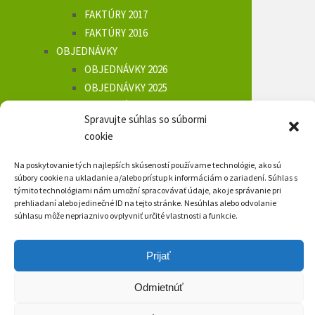
FAKTÚRY 2017
FAKTÚRY 2016
OBJEDNÁVKY
OBJEDNÁVKY 2026
OBJEDNÁVKY 2025
OBJEDNÁVKY 2024
Spravujte súhlas so súbormi
OBJEDNÁVKY 2023
cookie
OBJEDNÁVKY 2022
OBJEDNÁVKY 2021
Na poskytovanie tých najlepších skúseností používame technológie, ako sú
OBJEDNÁVKY 2020
súbory cookie na ukladanie a/alebo prístup k informáciám o zariadení. Súhlas s
týmito technológiami nám umožní spracovávať údaje, ako je správanie pri
OBJEDNÁVKY 2019
prehliadaní alebo jedinečné ID na tejto stránke. Nesúhlas alebo odvolanie
OBJEDNÁVKY 2018
súhlasu môže nepriaznivo ovplyvniť určité vlastnosti a funkcie.
OBJEDNÁVKY 2017
OBJEDNÁVKY 2016
Prijať
ÚZEMNÝ PLÁN
Odmietnúť
VOĽBY
KONTAKT