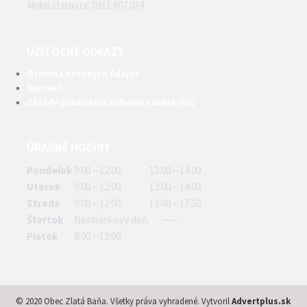
Mobil starosta: 0911 607 034
UŽITOČNÉ ODKAZY
Ochrana osobných údajov
Kontakt
Zásady používania súborov cookie (EÚ)
ÚRADNÉ HODINY
Pondelok
9:00 – 12:00
13:00 – 14:00
Utorok
9:00 – 12:00
13:00 – 14:00
Streda
9:00 – 12:00
13:00 – 17:30
Štvrtok
Nestránkový deň
——
Piatok
9:00 – 12:00
© 2020 Obec Zlatá Baňa. Všetky práva vyhradené. Vytvoril
Advertplus.sk