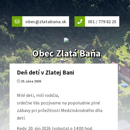
obec@zlatabana.sk
051 / 779 82 25
Obec Zlatá Baňa
Deň detí v Zlatej Bani
15. júna 2026
Milé deti, milí rodičia,
srdečne Vás pozývame na popoludnie plné
zábavy pri príležitosti Medzinárodného dňa
detí.
Kedy: 20. jún 2026 (sobota) o 14:00 hod.