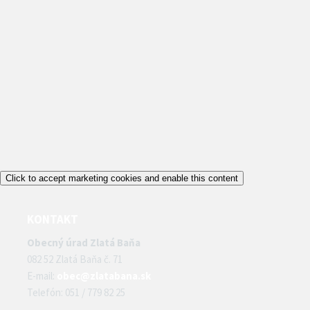
Click to accept marketing cookies and enable this content
KONTAKT
Obecný úrad Zlatá Baňa
082 52 Zlatá Baňa č. 71
E-mail:
obec@zlatabana.sk
Telefón: 051 / 779 82 25