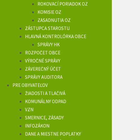
ROKOVACÍ PORIADOK OZ
KOMISIE OZ
ZASADNUTIA OZ
ZÁSTUPCA STAROSTU
HLAVNÁ KONTROLÓRKA OBCE
SPRÁVY HK
ROZPOČET OBCE
VÝROČNÉ SPRÁVY
ZÁVEREČNÝ ÚČET
SPRÁVY AUDITORA
PRE OBYVATEĽOV
ŽIADOSTI A TLAČIVÁ
KOMUNÁLNY ODPAD
VZN
SMERNICE, ZÁSADY
INFOZÁKON
DANE A MIESTNE POPLATKY